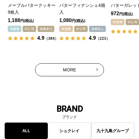
メープルバタークッキー
バターフィナンシェ4個
バターガレッ
9枚入
入
972
円
1,188
1,080
円
円
4.9
4.9
（384）
（223）
MORE
BRAND
ブランド
ALL
シュクレイ
九十九島グループ