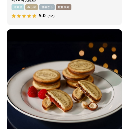
5.0
（12）