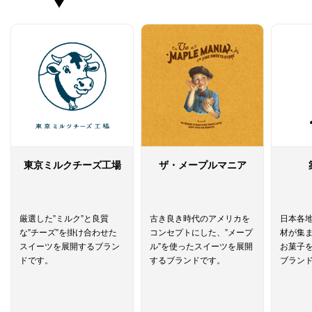
東京ミルクチーズ工場
ザ・メープルマニア
厳選した”ミルク”と良質
古き良き時代のアメリカを
日本各
な”チーズ”を掛け合わせた
コンセプトにした、”メープ
材が集
スイーツを展開するブラン
ル”を使ったスイーツを展開
お菓子
ドです。
するブランドです。
ブラン