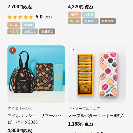
2,700
4,320
円
円
5.0
（12）
3
4
アイボリッシュ
ザ・メープルマニア
アイボリッシュ サマーハッ
メープルバタークッキー9枚入
ピーバッグ2026
1,188
円
4,860
円