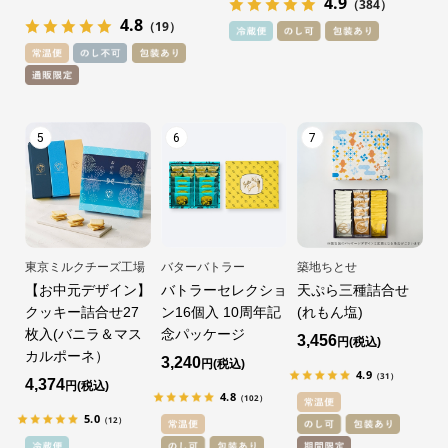
4.9
（384）
4.8
（19）
5
6
7
東京ミルクチーズ工場
バターバトラー
築地ちとせ
【お中元デザイン】
バトラーセレクショ
天ぷら三種詰合せ
クッキー詰合せ27
ン16個入 10周年記
(れもん塩)
枚入(バニラ＆マス
念パッケージ
3,456
円
カルポーネ）
3,240
円
4.9
（31）
4,374
円
4.8
（102）
5.0
（12）