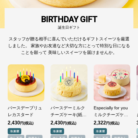
BIRTHDAY GIFT
誕生日ギフト
スタッフが贈る相手に
喜んでいただけるギフトスイーツを厳選
しました。
家族やお友達など大切な方にとって
特別な日になる
ことを願って
美味しいスイーツを届けませんか。
バースデーブリュ
バースデーミルク
Especially for you
レカスタード
チーズケーキ(紙
ミルクチーズケー
缶)
キ
2,430
2,430
2,322
円
円
円