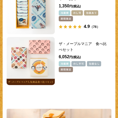
1,350
円
4.9
（78）
ザ・メープルマニア 食べ比
べセット
6,052
円