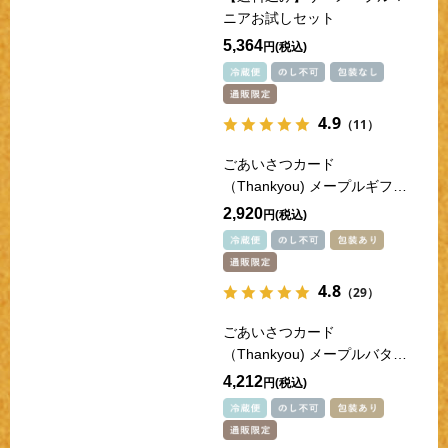
ニアお試しセット
5,364
円
4.9
（11）
ごあいさつカード
（Thankyou) メープルギフト
18枚詰合せ
2,920
円
4.8
（29）
ごあいさつカード
（Thankyou) メープルバター
クッキー32枚入
4,212
円