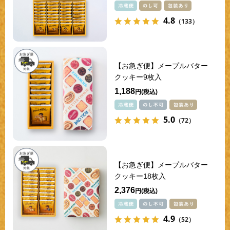
4.8
（133）
【お急ぎ便】メープルバター
クッキー9枚入
1,188
円
5.0
（72）
【お急ぎ便】メープルバター
クッキー18枚入
2,376
円
4.9
（52）