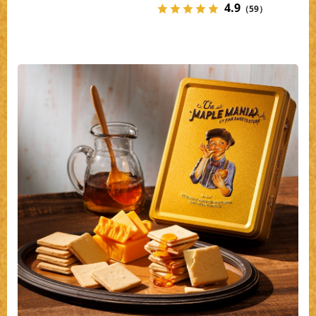
4.9
（59）