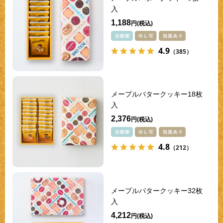
入
1,188
円
4.9
（385）
メープルバタークッキー18枚
入
2,376
円
4.8
（212）
メープルバタークッキー32枚
入
4,212
円