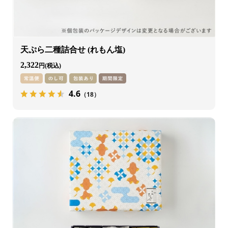
天ぷら二種詰合せ (れもん塩)
2,322
円
4.6
（18）