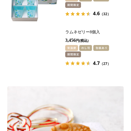
4.6
（32）
ラムネゼリー8個入
3,456
円
4.7
（27）