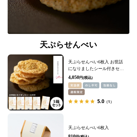
天ぷらせんべい
天ぷらせんべい6枚入 お世話
になりましたシール付きセッ
ト
4,050
円
5.0
（1）
天ぷらせんべい6枚入
810
円