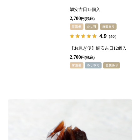
鯛安吉日12個入
2,700
円
4.9
（40）
【お急ぎ便】鯛安吉日12個入
2,700
円