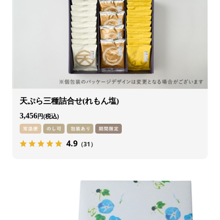
天ぷら三種詰合せ(れもん塩)
3,456
円
4.9
（31）