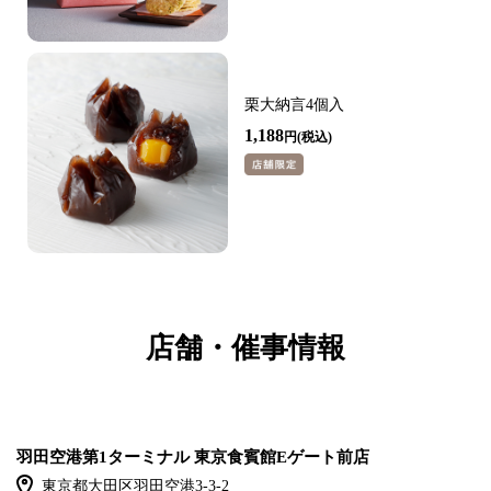
栗大納言4個入
1,188
円
店舗・催事情報
羽田空港第1ターミナル 東京食賓館Eゲート前店
東京都大田区羽田空港3-3-2