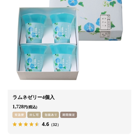
ラムネゼリー4個入
1,728
円
4.6
（32）