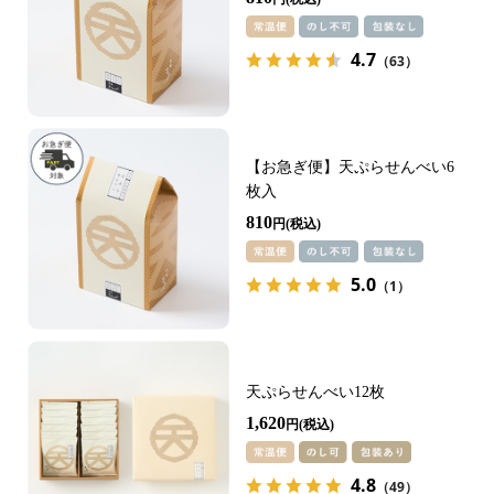
4.7
（63）
【お急ぎ便】天ぷらせんべい6
枚入
810
円
5.0
（1）
天ぷらせんべい12枚
1,620
円
4.8
（49）