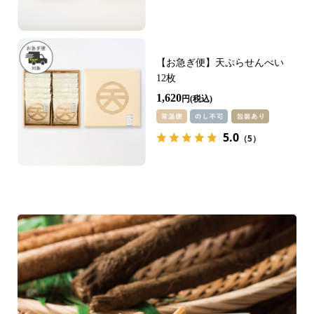
【お急ぎ便】天ぷらせんべい
12枚
1,620
円
5.0
（5）