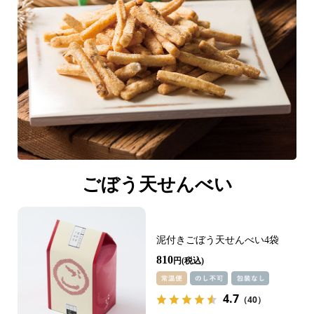
ごぼう天せんべい
泥付きごぼう天せんべい4袋
810
円
4.7
（40）