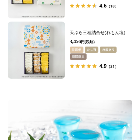
4.6
（18）
天ぷら三種詰合せ(れもん塩)
3,456
円
4.9
（31）