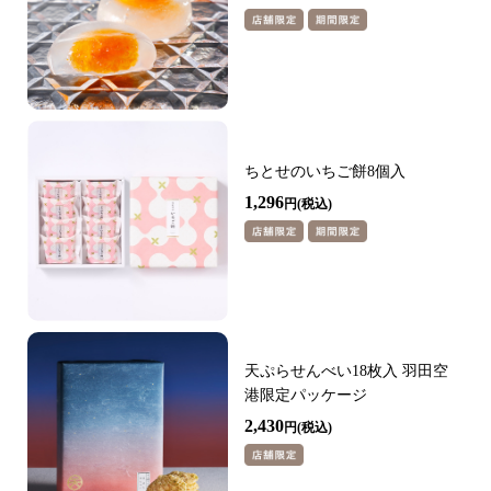
ちとせのいちご餅8個入
1,296
円
天ぷらせんべい18枚入 羽田空
港限定パッケージ
2,430
円