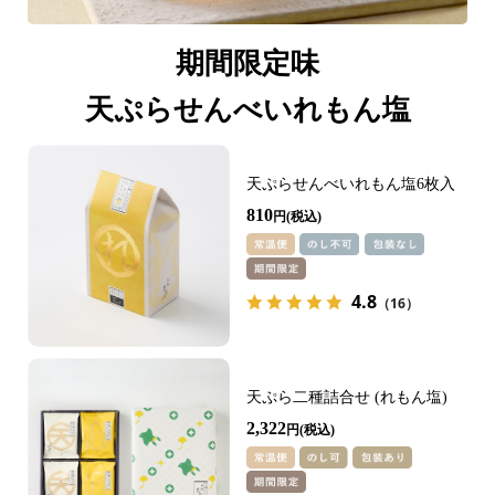
期間限定味
天ぷらせんべいれもん塩
天ぷらせんべいれもん塩6枚入
810
円
4.8
（16）
天ぷら二種詰合せ (れもん塩)
2,322
円