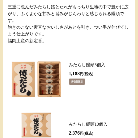
三重に包んだみたらし餡とたれがもっちり生地の中で豊かに広
がり、ふくよかな甘みと旨みがじんわりと感じられる饅頭で
す。
飽きのこない素直なおいしさがあとを引き、つい手が伸びてし
まう仕上がりです。
福岡土産の新定番。
みたらし饅頭5個入
1,188
円
みたらし饅頭10個入
2,376
円