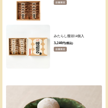
みたらし饅頭14個入
3,240
円