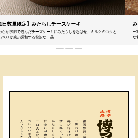
みたらし饅頭
三重に包んだみたらし餡とたれがもっちり生地の中で広がり、 ふくよか
な甘みと旨みが感じられる饅頭です