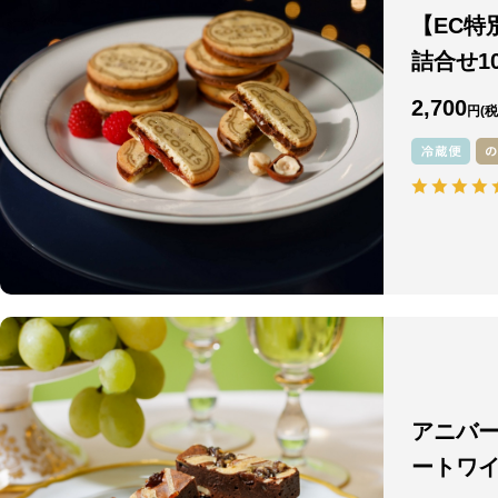
【EC特
詰合せ1
2,700
円
アニバー
ートワイ