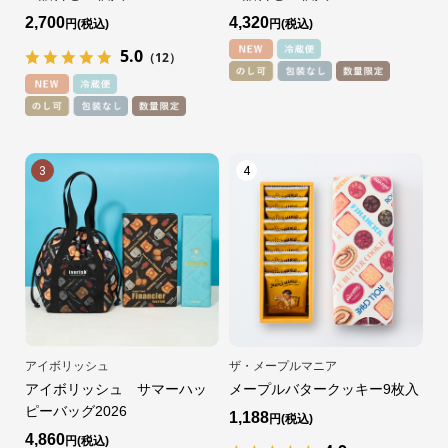
2,700
4,320
円
円
5.0
（12）
3
4
アイボリッシュ
ザ・メープルマニア
アイボリッシュ サマーハッ
メープルバタークッキー9枚入
ピーバッグ2026
1,188
円
4,860
円