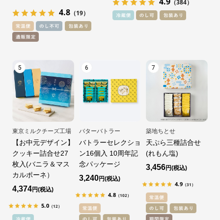
4.9
（384）
4.8
（19）
5
6
7
東京ミルクチーズ工場
バターバトラー
築地ちとせ
【お中元デザイン】
バトラーセレクショ
天ぷら三種詰合せ
クッキー詰合せ27
ン16個入 10周年記
(れもん塩)
枚入(バニラ＆マス
念パッケージ
3,456
円
カルポーネ）
3,240
円
4.9
（31）
4,374
円
4.8
（102）
5.0
（12）