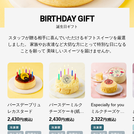
BIRTHDAY GIFT
誕生日ギフト
スタッフが贈る相手に
喜んでいただけるギフトスイーツを厳選
しました。
家族やお友達など大切な方にとって
特別な日になる
ことを願って
美味しいスイーツを届けませんか。
バースデーブリュ
バースデーミルク
Especially for you
レカスタード
チーズケーキ(紙
ミルクチーズケー
缶)
キ
2,430
2,430
2,322
円
円
円