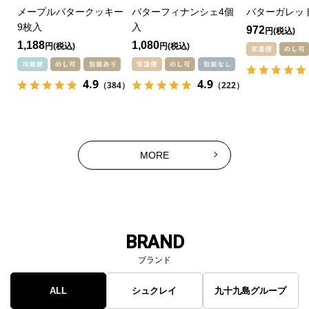
メープルバタークッキー
バターフィナンシェ4個
バターガレッ
9枚入
入
972
円
1,188
1,080
円
円
4.9
4.9
（384）
（222）
MORE
BRAND
ブランド
ALL
シュクレイ
九十九島グループ