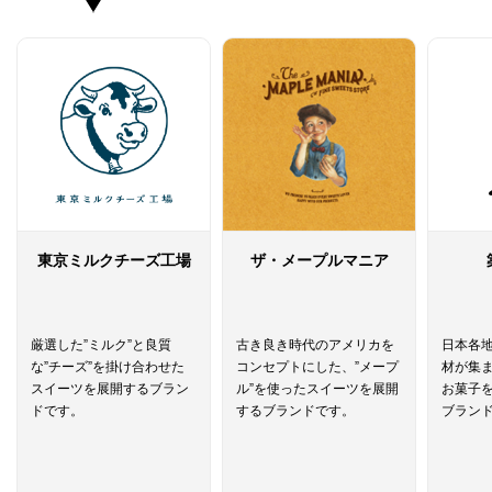
東京ミルクチーズ工場
ザ・メープルマニア
厳選した”ミルク”と良質
古き良き時代のアメリカを
日本各
な”チーズ”を掛け合わせた
コンセプトにした、”メープ
材が集
スイーツを展開するブラン
ル”を使ったスイーツを展開
お菓子
ドです。
するブランドです。
ブラン