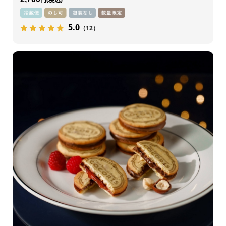
5.0
（12）