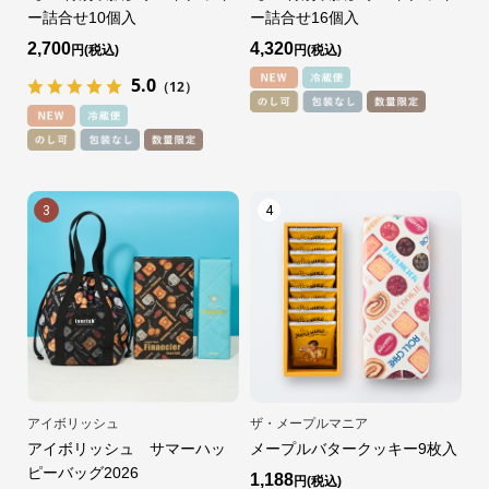
ー詰合せ10個入
ー詰合せ16個入
2,700
4,320
円
円
5.0
（12）
3
4
アイボリッシュ
ザ・メープルマニア
アイボリッシュ サマーハッ
メープルバタークッキー9枚入
ピーバッグ2026
1,188
円