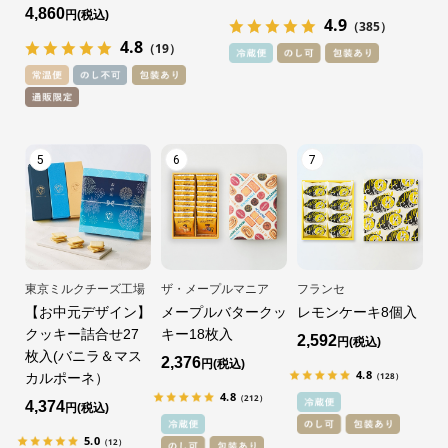
4,860
円
4.9
（385）
4.8
（19）
5
6
7
東京ミルクチーズ工場
ザ・メープルマニア
フランセ
【お中元デザイン】
メープルバタークッ
レモンケーキ8個入
クッキー詰合せ27
キー18枚入
2,592
円
枚入(バニラ＆マス
2,376
円
4.8
（128）
カルポーネ）
4.8
（212）
4,374
円
5.0
（12）