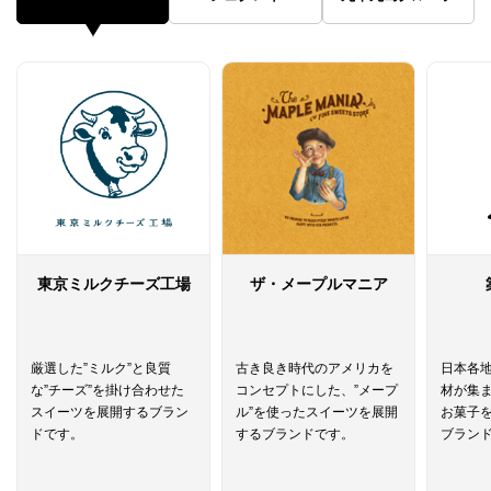
東京ミルクチーズ工場
ザ・メープルマニア
厳選した”ミルク”と良質
古き良き時代のアメリカを
日本各
な”チーズ”を掛け合わせた
コンセプトにした、”メープ
材が集
スイーツを展開するブラン
ル”を使ったスイーツを展開
お菓子
ドです。
するブランドです。
ブラン