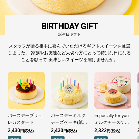
BIRTHDAY GIFT
誕生日ギフト
スタッフが贈る相手に
喜んでいただけるギフトスイーツを厳選
しました。
家族やお友達など大切な方にとって
特別な日になる
ことを願って
美味しいスイーツを届けませんか。
バースデーブリュ
バースデーミルク
Especially for you
レカスタード
チーズケーキ(紙
ミルクチーズケー
缶)
キ
2,430
2,430
2,322
円
円
円