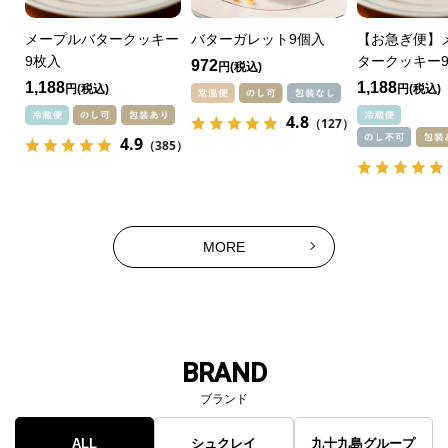
メープルバタークッキー
バターガレット9個入
【お急ぎ便】
9枚入
タークッキー
972
円
1,188
1,188
円
円
4.8
（127）
4.9
（385）
MORE
BRAND
ブランド
ALL
シュクレイ
九十九島グループ