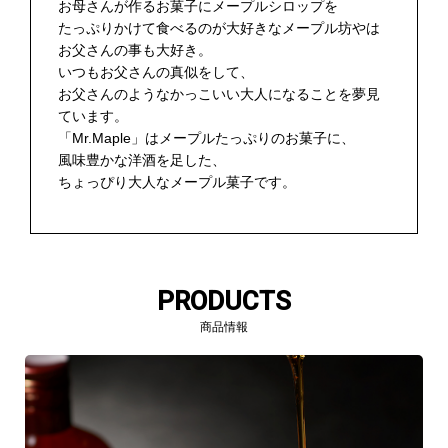
お母さんが作るお菓子にメープルシロップを
たっぷりかけて食べるのが大好きなメープル坊やは
お父さんの事も大好き。
いつもお父さんの真似をして、
お父さんのようなかっこいい大人になることを夢見
ています。
「Mr.Maple」はメープルたっぷりのお菓子に、
風味豊かな洋酒を足した、
ちょっぴり大人なメープル菓子です。
PRODUCTS
商品情報