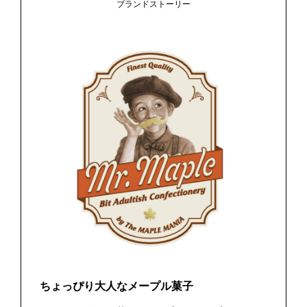
ブランドストーリー
ちょっぴり大人なメープル菓子