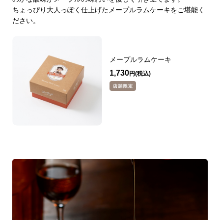
ちょっぴり大人っぽく仕上げたメープルラムケーキをご堪能く
ださい。
メープルラムケーキ
1,730
円