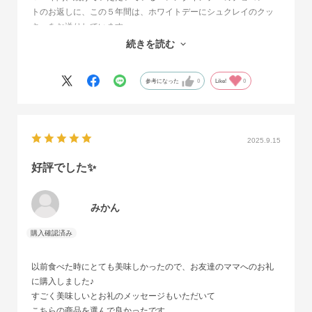
トのお返しに、この５年間は、ホワイトデーにシュクレイのクッ
キーをお送りしています。
とても喜んでいただいていることが分かり、これからも送り続け
続きを読む
ようと思っていますが、値上がりだけが心配です。
参考になった
0
Like!
0
2025.9.15
好評でした✨
みかん
以前食べた時にとても美味しかったので、お友達のママへのお礼
に購入しました♪
すごく美味しいとお礼のメッセージもいただいて
こちらの商品を選んで良かったです。