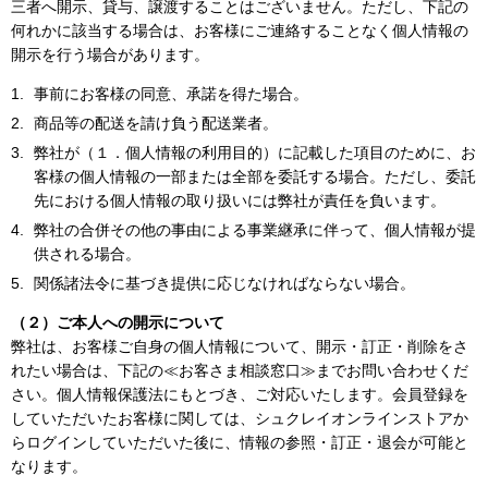
三者へ開示、貸与、譲渡することはございません。ただし、下記の
何れかに該当する場合は、お客様にご連絡することなく個人情報の
開示を行う場合があります。
事前にお客様の同意、承諾を得た場合。
商品等の配送を請け負う配送業者。
弊社が（１．個人情報の利用目的）に記載した項目のために、お
客様の個人情報の一部または全部を委託する場合。ただし、委託
先における個人情報の取り扱いには弊社が責任を負います。
弊社の合併その他の事由による事業継承に伴って、個人情報が提
供される場合。
関係諸法令に基づき提供に応じなければならない場合。
（２）ご本人への開示について
弊社は、お客様ご自身の個人情報について、開示・訂正・削除をさ
れたい場合は、下記の≪お客さま相談窓口≫までお問い合わせくだ
さい。個人情報保護法にもとづき、ご対応いたします。会員登録を
していただいたお客様に関しては、シュクレイオンラインストアか
らログインしていただいた後に、情報の参照・訂正・退会が可能と
なります。