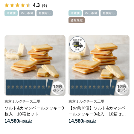
4.3
（9）
東京ミルクチーズ工場
東京ミルクチーズ工場
ソルト&カマンベールクッキー9
【お急ぎ便】ソルト&カマンベ
枚入 10箱セット
ールクッキー9枚入 10箱セッ
ト
14,580
14,580
円
円