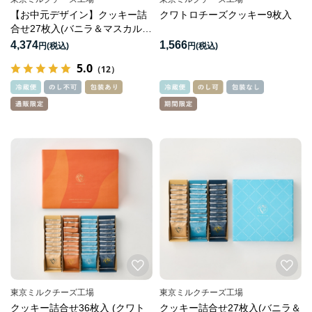
【お中元デザイン】クッキー詰
クワトロチーズクッキー9枚入
合せ27枚入(バニラ＆マスカルポ
ーネ）
4,374
1,566
円
円
5.0
（12）
東京ミルクチーズ工場
東京ミルクチーズ工場
クッキー詰合せ36枚入 (クワト
クッキー詰合せ27枚入(バニラ＆