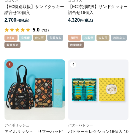
ココリス
ココリス
【EC特別取扱】サンドクッキー
【EC特別取扱】サンドクッキー
詰合せ10個入
詰合せ16個入
2,700
4,320
円
円
5.0
（12）
3
4
アイボリッシュ
バターバトラー
アイボリッシュ サマーハッピ
バトラーセレクション16個入 10