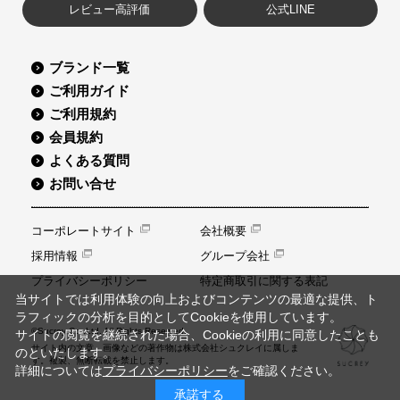
レビュー高評価
公式LINE
ブランド一覧
ご利用ガイド
ご利用規約
会員規約
よくある質問
お問い合せ
コーポレートサイト
会社概要
採用情報
グループ会社
プライバシーポリシー
特定商取引に関する表記
当サイトでは利用体験の向上およびコンテンツの最適な提供、ト
ラフィックの分析を目的としてCookieを使用しています。
©Sucrey Co.,Ltd. All Rights Reserved.
サイトの閲覧を継続された場合、Cookieの利用に同意したことも
サイト内の文章、画像などの著作物は株式会社シュクレイに属しま
のといたします。
す。複製、無断転載を禁止します。
詳細については
プライバシーポリシー
をご確認ください。
承諾する