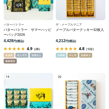
バターバトラー
ザ・メープルマニア
バターバトラー サマーハッピ
メープルバタークッキー32枚入
ーバッグ2026
4,428
4,212
円
円
4.9
4.8
（28）
（132）
19
20