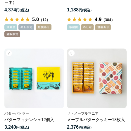
ーネ）
4,374
1,188
円
円
5.0
4.9
（12）
（384）
7
8
バターバトラー
ザ・メープルマニア
バターフィナンシェ12個入
メープルバタークッキー18枚入
3,240
2,376
円
円