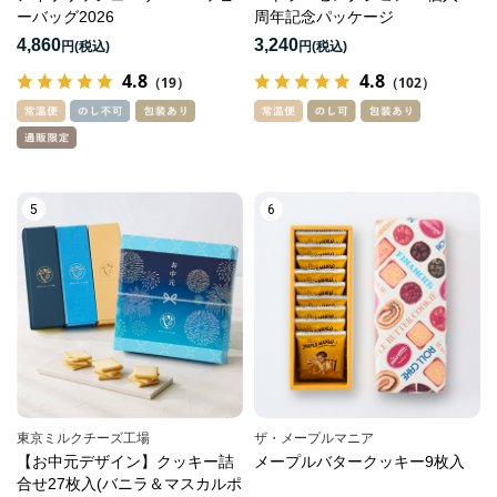
ーバッグ2026
周年記念パッケージ
4,860
3,240
円
円
4.8
4.8
（19）
（102）
5
6
東京ミルクチーズ工場
ザ・メープルマニア
【お中元デザイン】クッキー詰
メープルバタークッキー9枚入
合せ27枚入(バニラ＆マスカルポ