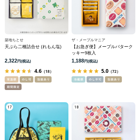
築地ちとせ
ザ・メープルマニア
天ぷら二種詰合せ (れもん塩)
【お急ぎ便】メープルバターク
ッキー9枚入
2,322
1,188
円
円
4.6
5.0
（18）
（72）
17
18