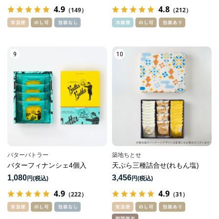
4.9
4.8
（149）
（212）
9
10
バターバトラー
築地ちとせ
バターフィナンシェ4個入
天ぷら三種詰合せ(れもん塩)
1,080
3,456
円
円
4.9
4.9
（222）
（31）