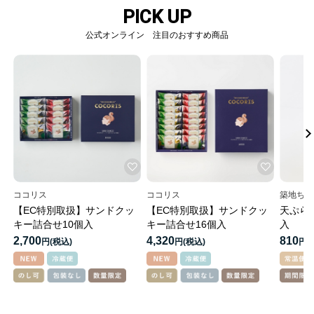
PICK UP
公式オンライン 注目のおすすめ商品
ココリス
ココリス
築地ちと
【EC特別取扱】サンドクッ
【EC特別取扱】サンドクッ
天ぷら
キー詰合せ10個入
キー詰合せ16個入
入
2,700
4,320
810
円
円
円