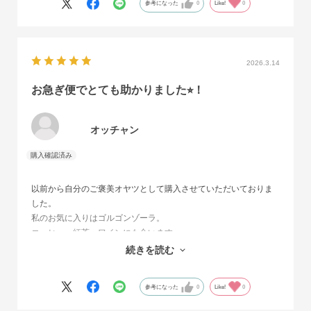
参考になった
0
Like!
0
2026.3.14
お急ぎ便でとても助かりました⭐︎！
オッチャン
以前から自分のご褒美オヤツとして購入させていただいておりま
した。
私のお気に入りはゴルゴンゾーラ。
コーヒー、紅茶、ワインにも合います。
急遽、知人への贈り物として必要だったのでお急ぎ便で注文させ
続きを読む
ていただきとても助かりました！
参考になった
0
Like!
0