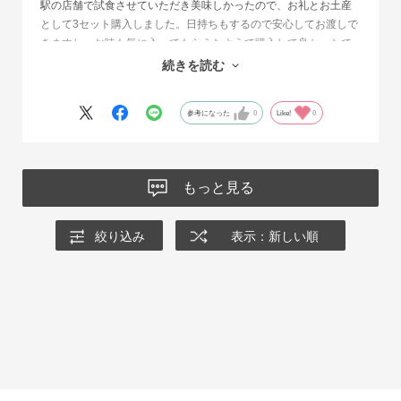
駅の店舗で試食させていただき美味しかったので、お礼とお土産
として3セット購入しました。日持ちもするので安心してお渡しで
きますし、お味も気に入ってもらえたようで購入して良かったで
す。オンラインショップには他の種類も豊富にあるので、次回ま
続きを読む
た違う商品を選ぶのが楽しみです。
参考になった
0
Like!
0
もっと見る
絞り込み
表示：新しい順