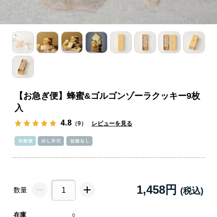
【お急ぎ便】蜂蜜&ゴルゴンゾーラクッキー9枚
入
4.8
（9）
レビューを見る
1,458円
数量
在庫
○