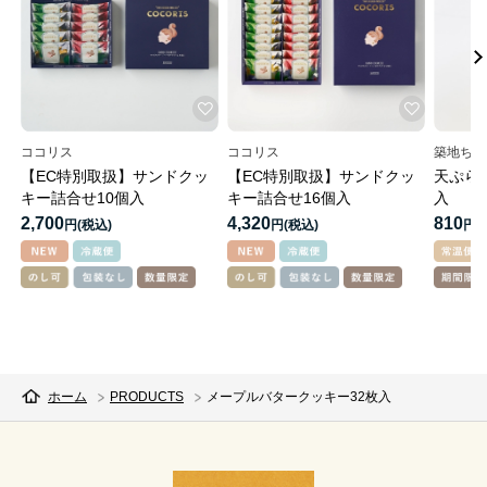
ココリス
ココリス
築地ちと
【EC特別取扱】サンドクッ
【EC特別取扱】サンドクッ
天ぷら
キー詰合せ10個入
キー詰合せ16個入
入
2,700
4,320
810
円
円
円
ホーム
PRODUCTS
メープルバタークッキー32枚入