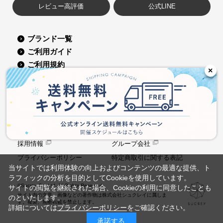
レビュー高評価
公式LINE
ブランド一覧
ご利用ガイド
ご利用規約
×
会員規約
よくある質問
お問い合せ
コーポレートサイト
会社概要
採用情報
グループ会社
プライバシーポリシー
特定商取引に関する表記
当サイトでは利用体験の向上およびコンテンツの最適な提供、ト
ラフィックの分析を目的としてCookieを使用しています。
©Sucrey Co.,Ltd. All Rights Reserved.
サイトの閲覧を継続された場合、Cookieの利用に同意したことも
サイト内の文章、画像などの著作物は株式会社シュクレイに属しま
のといたします。
す。複製、無断転載を禁止します。
詳細については
プライバシーポリシー
をご確認ください。
承諾する