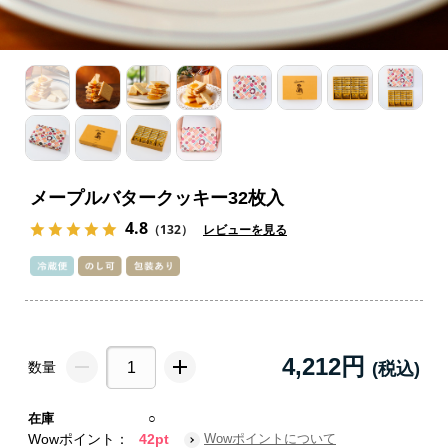
メープルバタークッキー32枚入
4.8
（132）
レビューを見る
4,212円
数量
在庫
○
Wowポイント：
42pt
Wowポイントについて