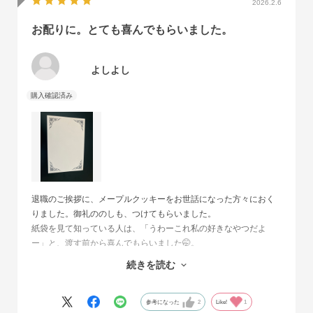
2026.2.6
お配りに。とても喜んでもらいました。
よしよし
退職のご挨拶に、メープルクッキーをお世話になった方々におく
りました。御礼ののしも、つけてもらいました。
紙袋を見て知っている人は、「うわーこれ私の好きなやつだよ
ー」と、渡す前から喜んでもらいました🤭。
大きな箱３２枚入りにも、皆さまへとして、メッセージカードを
続きを読む
いただけたので、気持ちを伝えてのお渡しができました。
仲の良い同僚には、今の時期のチョコレート味９枚入を送り、と
ても喜んでもらいました。
参考になった
2
Like!
1