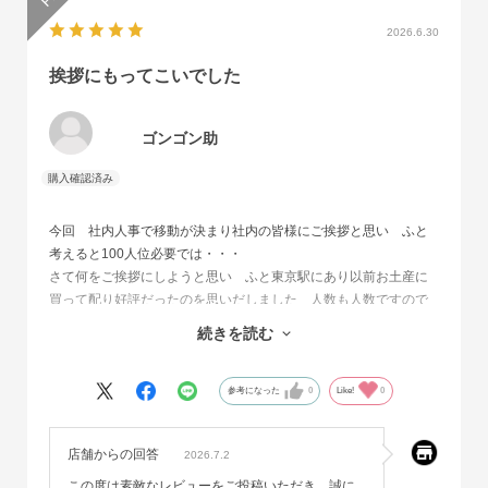
2026.6.30
挨拶にもってこいでした
ゴンゴン助
今回 社内人事で移動が決まり社内の皆様にご挨拶と思い ふと
考えると100人位必要では・・・
さて何をご挨拶にしようと思い ふと東京駅にあり以前お土産に
買って配り好評だったのを思いだしました 人数も人数ですので
枚数含め 納得の一品で買わせて頂きました お味もメープルし
続きを読む
てるので
コレならほとんど万人受けしますしちょとした挨拶の品に使える
し 又 機会あるときにお世話になります オススメです
参考になった
0
Like!
0
店舗からの回答
2026.7.2
この度は素敵なレビューをご投稿いただき、誠に