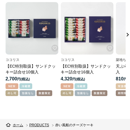
ココリス
ココリス
築地ちと
【EC特別取扱】サンドクッ
【EC特別取扱】サンドクッ
天ぷら
キー詰合せ10個入
キー詰合せ16個入
入
2,700
4,320
810
円
円
円
ホーム
PRODUCTS
赤い風船のチーズケーキ