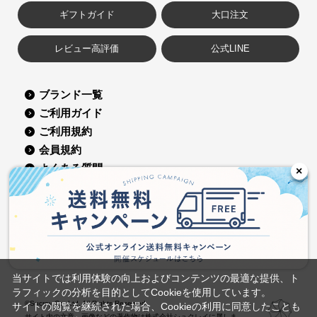
ギフトガイド
大口注文
レビュー高評価
公式LINE
ブランド一覧
ご利用ガイド
ご利用規約
会員規約
よくある質問
×
お問い合せ
コーポレートサイト
会社概要
採用情報
グループ会社
プライバシーポリシー
特定商取引に関する表記
当サイトでは利用体験の向上およびコンテンツの最適な提供、ト
ラフィックの分析を目的としてCookieを使用しています。
©Sucrey Co.,Ltd. All Rights Reserved.
サイトの閲覧を継続された場合、Cookieの利用に同意したことも
サイト内の文章、画像などの著作物は株式会社シュクレイに属しま