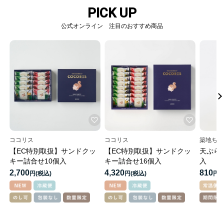
PICK UP
公式オンライン 注目のおすすめ商品
ココリス
ココリス
築地ちと
【EC特別取扱】サンドクッ
【EC特別取扱】サンドクッ
天ぷら
キー詰合せ10個入
キー詰合せ16個入
入
2,700
4,320
810
円
円
円