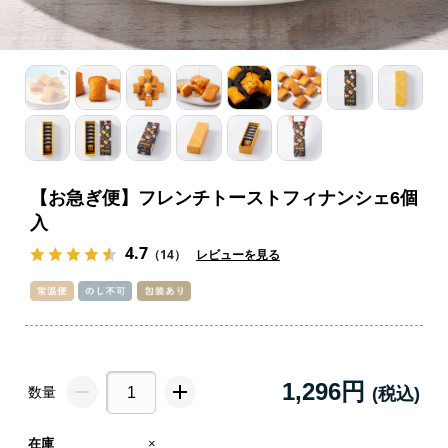
【お急ぎ便】フレンチトーストフィナンシェ6個
入
4.7
（14）
レビューを見る
1,296円
数量
在庫
×