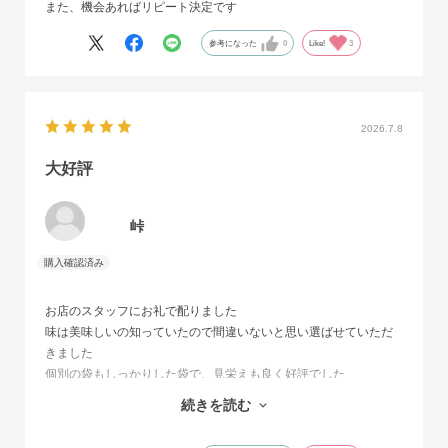
また、機会あればリピート決定です
参考になった
0
Like!
3
2026.7.8
大好評
峠
お店のスタッフにお礼で配りました
味は美味しいの知っていたので間違いないと思い選ばせていただ
きました
個別の袋もしっかりした袋で、見栄えも良く好評でした
日にちもなかったので、お急ぎのものを選んだら、期日までにき
続きを読む
ちんと届き助かりました
ありがとうございました