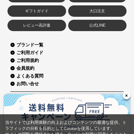
ギフトガイド
大口注文
レビュー高評価
公式LINE
ブランド一覧
ご利用ガイド
ご利用規約
会員規約
よくある質問
お問い合せ
×
コーポレートサイト
会社概要
採用情報
グループ会社
プライバシーポリシー
特定商取引に関する表記
当サイトでは利用体験の向上およびコンテンツの最適な提供、ト
ラフィックの分析を目的としてCookieを使用しています。
©Sucrey Co.,Ltd. All Rights Reserved.