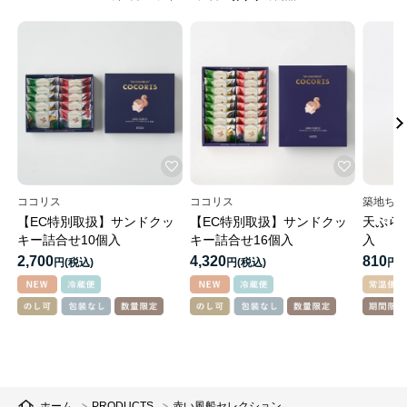
ココリス
ココリス
築地ちと
【EC特別取扱】サンドクッ
【EC特別取扱】サンドクッ
天ぷら
キー詰合せ10個入
キー詰合せ16個入
入
2,700
4,320
810
円
円
円
ホーム
PRODUCTS
赤い風船セレクション