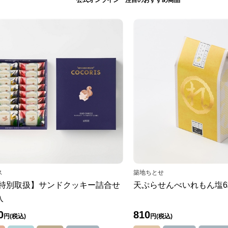
公式オンライン 注目のおすすめ商品
ス
築地ちとせ
C特別取扱】サンドクッキー詰合せ
天ぷらせんべいれもん塩6
入
0
810
円
円