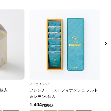
アイボリッシュ
フラ
枚入
フレンチトーストフィナンシェ ソルト
レ
＆レモン6個入
1,404
2,
円