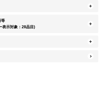
料等
ー表示対象：28品目)