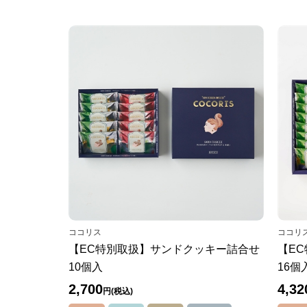
ココリス
ココリ
【EC特別取扱】サンドクッキー詰合せ
【E
10個入
16個
2,700
4,32
円