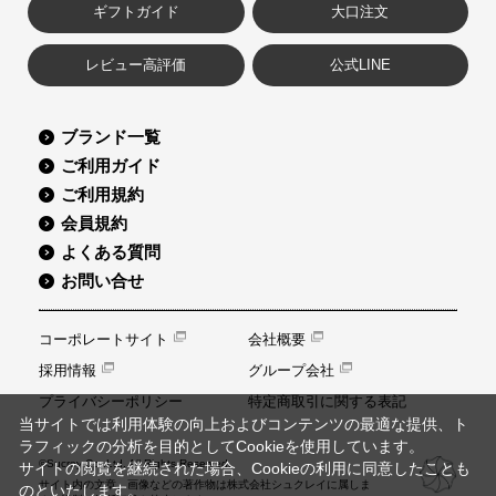
ギフトガイド
大口注文
レビュー高評価
公式LINE
ブランド一覧
ご利用ガイド
ご利用規約
会員規約
よくある質問
お問い合せ
コーポレートサイト
会社概要
採用情報
グループ会社
プライバシーポリシー
特定商取引に関する表記
当サイトでは利用体験の向上およびコンテンツの最適な提供、ト
ラフィックの分析を目的としてCookieを使用しています。
©Sucrey Co.,Ltd. All Rights Reserved.
サイトの閲覧を継続された場合、Cookieの利用に同意したことも
サイト内の文章、画像などの著作物は株式会社シュクレイに属しま
のといたします。