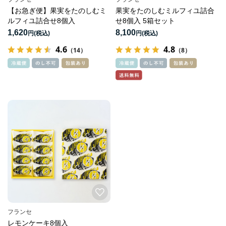
【お急ぎ便】果実をたのしむミ
果実をたのしむミルフィユ詰合
ルフィユ詰合せ8個入
せ8個入 5箱セット
1,620
8,100
円
円
4.6
4.8
（14）
（8）
フランセ
レモンケーキ8個入