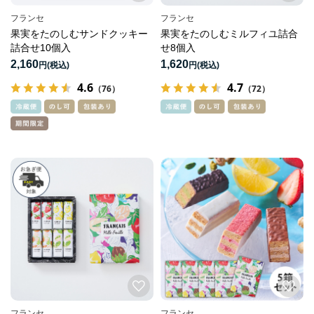
フランセ
フランセ
果実をたのしむサンドクッキー
果実をたのしむミルフィユ詰合
詰合せ10個入
せ8個入
2,160
1,620
円
円
4.6
4.7
（76）
（72）
フランセ
フランセ