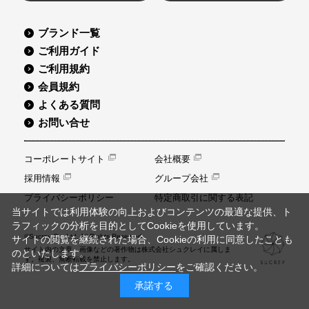
ブランド一覧
ご利用ガイド
ご利用規約
会員規約
よくある質問
お問い合せ
コーポレートサイト
会社概要
採用情報
グループ会社
プライバシーポリシー
特定商取引に関する表記
当サイトでは利用体験の向上およびコンテンツの最適な提供、ト
ラフィックの分析を目的としてCookieを使用しています。
©Sucrey Co.,Ltd. All Rights Reserved.
サイトの閲覧を継続された場合、Cookieの利用に同意したことも
サイト内の文章、画像などの著作物は株式会社シュクレイに属しま
のといたします。
す。複製、無断転載を禁止します。
詳細については
プライバシーポリシー
をご確認ください。
承諾する