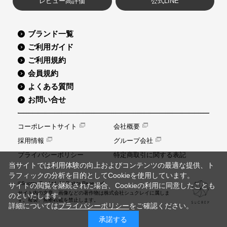
レビュー高評価
公式LINE
ブランド一覧
ご利用ガイド
ご利用規約
会員規約
よくある質問
お問い合せ
コーポレートサイト
会社概要
採用情報
グループ会社
プライバシーポリシー
特定商取引に関する表記
当サイトでは利用体験の向上およびコンテンツの最適な提供、ト
ラフィックの分析を目的としてCookieを使用しています。
©Sucrey Co.,Ltd. All Rights Reserved.
サイトの閲覧を継続された場合、Cookieの利用に同意したことも
サイト内の文章、画像などの著作物は株式会社シュクレイに属しま
のといたします。
す。複製、無断転載を禁止します。
詳細については
プライバシーポリシー
をご確認ください。
承諾する