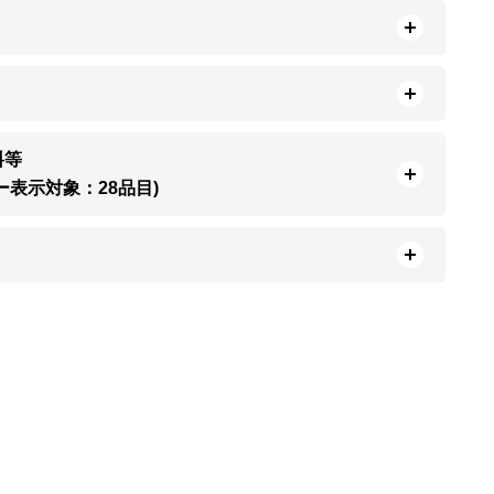
料等
ー表示対象：28品目)