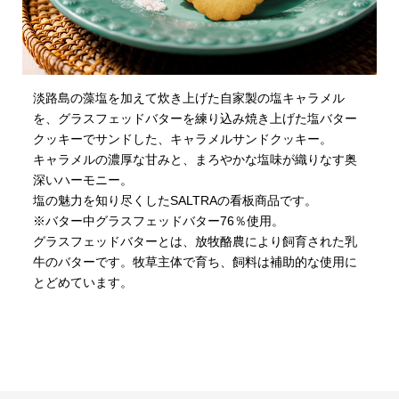
淡路島の藻塩を加えて炊き上げた自家製の塩キャラメル
を、グラスフェッドバターを練り込み焼き上げた塩バター
クッキーでサンドした、キャラメルサンドクッキー。
キャラメルの濃厚な甘みと、まろやかな塩味が織りなす奥
深いハーモニー。
塩の魅力を知り尽くしたSALTRAの看板商品です。
※バター中グラスフェッドバター76％使用。
グラスフェッドバターとは、放牧酪農により飼育された乳
牛のバターです。牧草主体で育ち、飼料は補助的な使用に
とどめています。