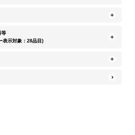
料等
ー表示対象：28品目)