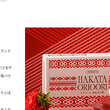
ーランド
どけるサ
、苺パウ
香りとほ
しみくだ