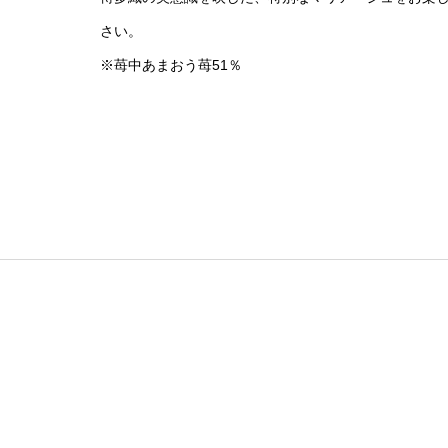
さい。
※苺中あまおう苺51％