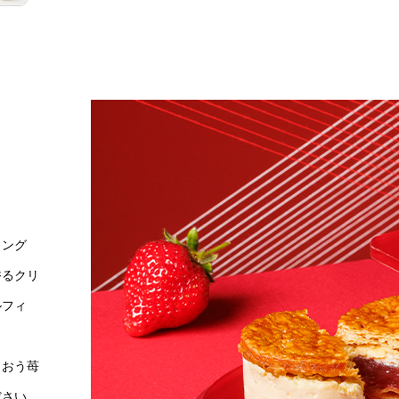
リング
香るクリ
ルフィ
まおう苺
ださい。