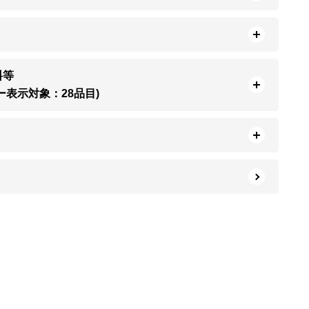
料等
ー表示対象：28品目)