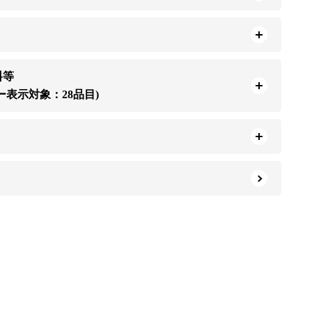
料等
ー表示対象：28品目)