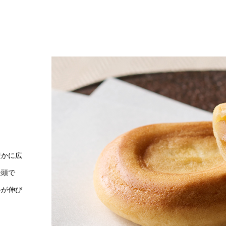
豊かに広
饅頭で
手が伸び