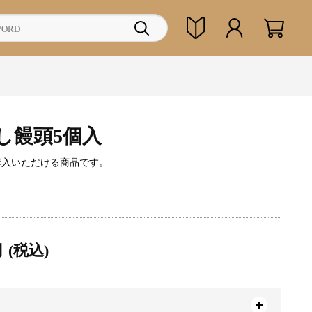
し饅頭5個入
購入いただける商品です。
円