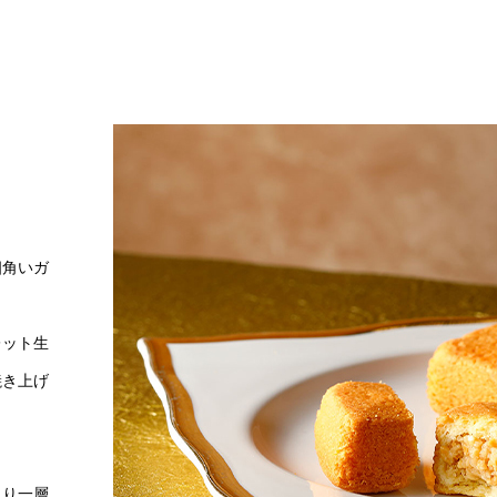
四角いガ
レット生
焼き上げ
より一層