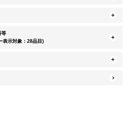
料等
ー表示対象：28品目)