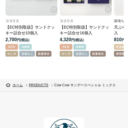
ココリス
ココリス
築地ちと
【EC特別取扱】サンドクッ
【EC特別取扱】サンドクッ
天ぷら
キー詰合せ10個入
キー詰合せ16個入
入
2,700
4,320
810
円
円
円
ホーム
PRODUCTS
Cow Cow サンデースペシャル ミックス