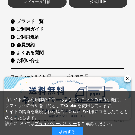
レビュー高評価
公式LINE
ブランド一覧
ご利用ガイド
ご利用規約
会員規約
よくある質問
お問い合せ
コーポレートサイト
会社概要
×
採用情報
グループ会社
プライバシーポリシー
特定商取引に関する表記
当サイトでは利用体験の向上およびコンテンツの最適な提供、ト
ラフィックの分析を目的としてCookieを使用しています。
©Sucrey Co.,Ltd. All Rights Reserved.
サイトの閲覧を継続された場合、Cookieの利用に同意したことも
サイト内の文章、画像などの著作物は株式会社シュクレイに属しま
のといたします。
す。複製、無断転載を禁止します。
詳細については
プライバシーポリシー
をご確認ください。
承諾する