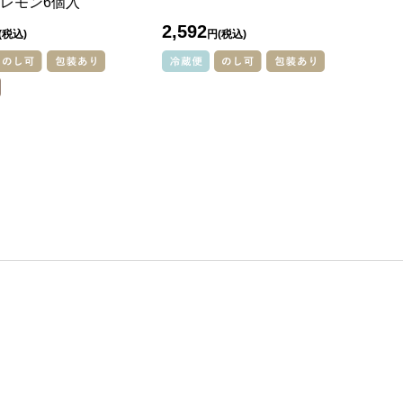
レモン6個入
入
2,592
2,
円