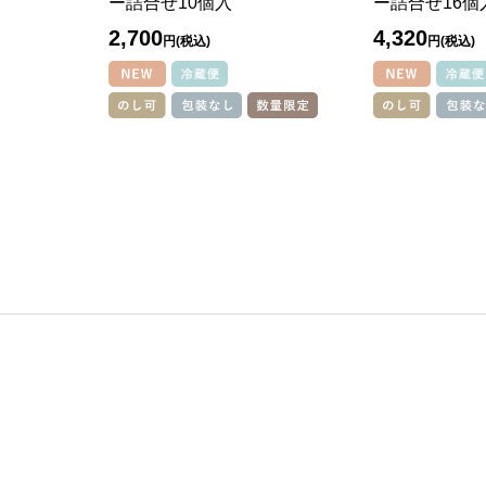
ー詰合せ10個入
ー詰合せ16個
2,700
4,320
円
円