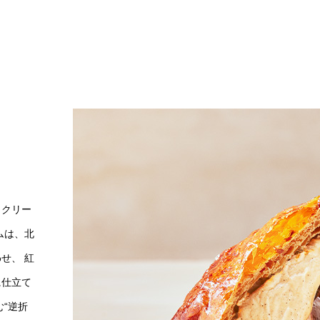
、クリー
ムは、北
せ、 紅
に仕立て
“逆折