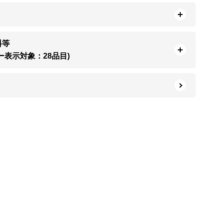
料等
ー表示対象：28品目)