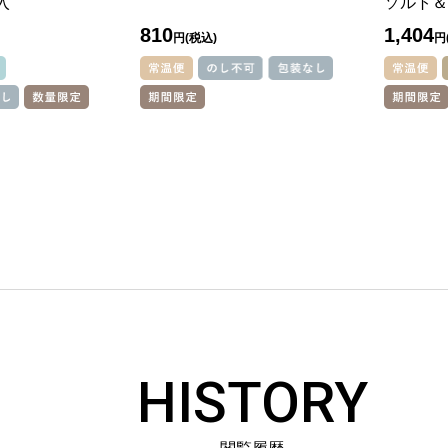
入
ソルト＆
810
1,404
円
円
HISTORY