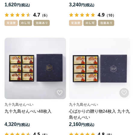
1,620
3,240
円
円
4.7
4.9
（6）
（10）
九十九島せんぺい
九十九島せんぺい
九十九島せんぺい48枚入
心ばかりの贈り物24枚入 九十九
島せんぺい
4,320
2,160
円
円
4.5
4.8
（6）
（9）