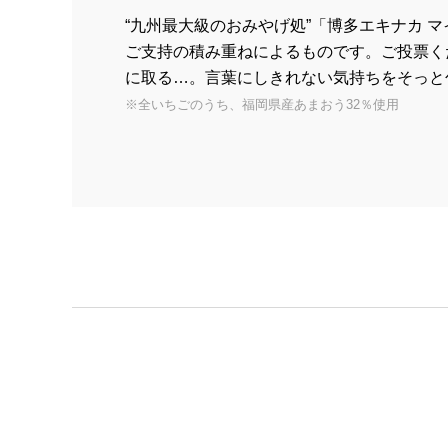
“九州最大級のおみやげ処”「博多エキナカ
ご支持の積み重ねによるものです。ご投票く
に取る…。言葉にしきれない気持ちをそっと
※全いちごのうち、福岡県産あまおう32％使用