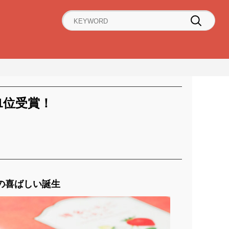
1位受賞！
。
の喜ばしい誕生