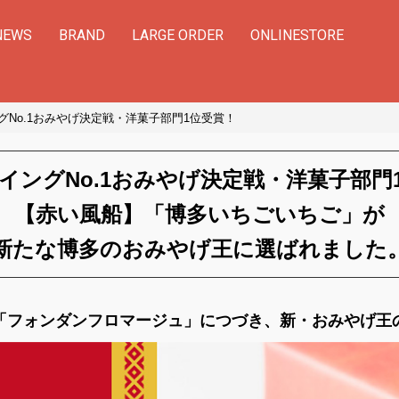
NEWS
BRAND
LARGE ORDER
ONLINESTORE
グNo.1おみやげ決定戦・洋菓子部門1位受賞！
マイングNo.1おみやげ決定戦
・
洋菓子部門
【赤い風船】「博多いちごいちご」が
新たな博多のおみやげ王に
選ばれました
「フォンダンフロマージュ」につづき、
新・おみやげ王