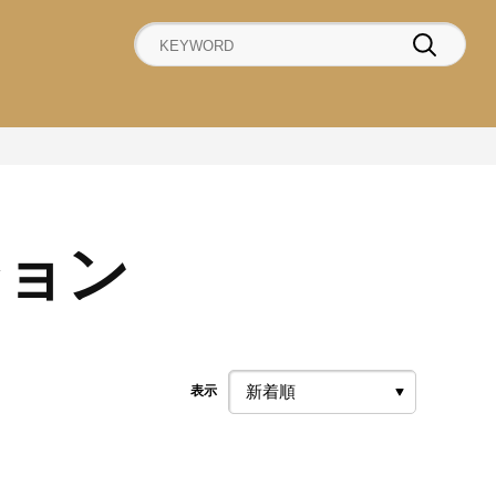
ション
表示