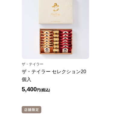
ザ・テイラー
ザ・テイラー セレクション20
個入
5,400
円