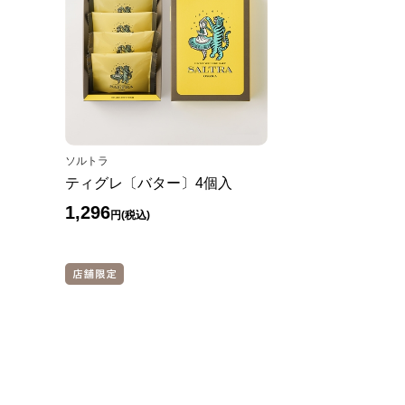
ソルトラ
ティグレ〔バター〕4個入
1,296
円