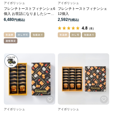
アイボリッシュ
アイボリッシュ
フレンチトーストフィナンシェ6
フレンチトーストフィナンシェ
個入 お世話になりましたシール
12個入
付きセット
6,480
2,592
円
円
4.8
（6）
アイボリッシュ
アイボリッシュ