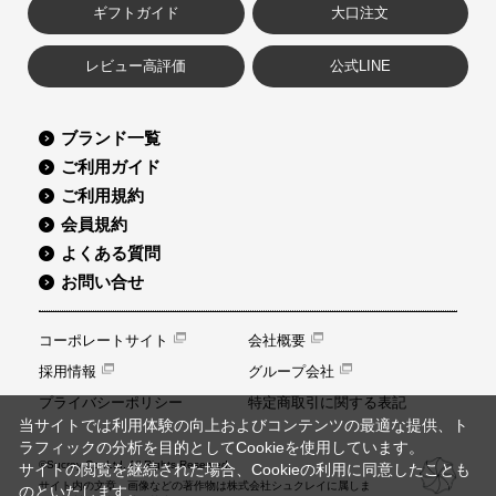
ギフトガイド
大口注文
レビュー高評価
公式LINE
ブランド一覧
ご利用ガイド
ご利用規約
会員規約
よくある質問
お問い合せ
コーポレートサイト
会社概要
採用情報
グループ会社
プライバシーポリシー
特定商取引に関する表記
当サイトでは利用体験の向上およびコンテンツの最適な提供、ト
ラフィックの分析を目的としてCookieを使用しています。
©Sucrey Co.,Ltd. All Rights Reserved.
サイトの閲覧を継続された場合、Cookieの利用に同意したことも
サイト内の文章、画像などの著作物は株式会社シュクレイに属しま
のといたします。