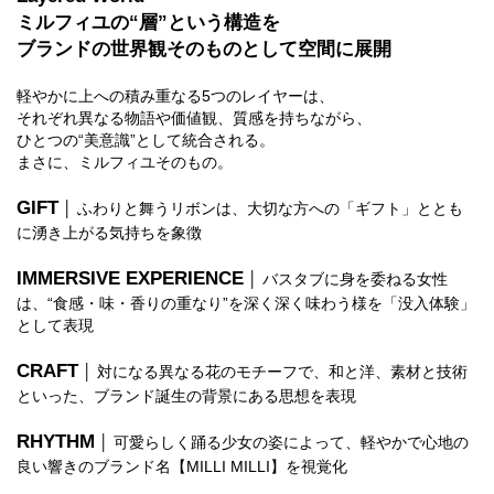
ミルフィユの“層”という構造を
ブランドの世界観そのものとして空間に展開
軽やかに上への積み重なる5つのレイヤーは、
それぞれ異なる物語や価値観、質感を持ちながら、
ひとつの“美意識”として統合される。
まさに、ミルフィユそのもの。
GIFT
│ ふわりと舞うリボンは、大切な方への「ギフト」ととも
に湧き上がる気持ちを象徴
IMMERSIVE EXPERIENCE
│ バスタブに身を委ねる女性
は、“食感・味・香りの重なり”を深く深く味わう様を「没入体験」
として表現
CRAFT
│ 対になる異なる花のモチーフで、和と洋、素材と技術
といった、ブランド誕生の背景にある思想を表現
RHYTHM
│ 可愛らしく踊る少女の姿によって、軽やかで心地の
良い響きのブランド名【MILLI MILLI】を視覚化