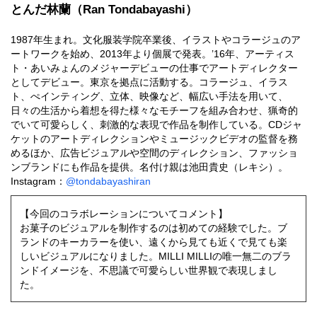
とんだ林蘭（Ran Tondabayashi）
1987年生まれ。文化服装学院卒業後、イラストやコラージュのア
ートワークを始め、2013年より個展で発表。’16年、アーティス
ト・あいみょんのメジャーデビューの仕事でアートディレクター
としてデビュー。東京を拠点に活動する。コラージュ、イラス
ト、ぺインティング、立体、映像など、幅広い手法を用いて、
日々の生活から着想を得た様々なモチーフを組み合わせ、猟奇的
でいて可愛らしく、刺激的な表現で作品を制作している。CDジャ
ケットのアートディレクションやミュージックビデオの監督を務
めるほか、広告ビジュアルや空間のディレクション、ファッショ
ンブランドにも作品を提供。名付け親は池田貴史（レキシ）。
Instagram：
@tondabayashiran
【今回のコラボレーションについてコメント】
お菓子のビジュアルを制作するのは初めての経験でした。ブ
ランドのキーカラーを使い、遠くから見ても近くで見ても楽
しいビジュアルになりました。MILLI MILLIの唯一無二のブラ
ンドイメージを、不思議で可愛らしい世界観で表現しまし
た。