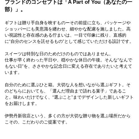
ブランドのコンセプトは「A Part of You（あなたの一
部）」。
ギフトは贈り手自身を映すものーその前提に立ち、パッケージや
ショッパーにも美意識を纏わせ、細やかな配慮を施しました。高
い視認性と存在感のある佇まいは、一目で印象に残り、直感的
に“自分のセンスを託せるもの”として感じていただける設計です。
スイーツは特別な日のためだけのものではありません。
仕事が早く終わった平日や、穏やかな休日の午後。そんな“なんで
もない日”を、ささやかな記念日に変える存在でありたいと考えて
います。
自分のために選ぶひと箱。大切な人を想いながら選ぶギフト。そ
のどちらにおいても、「選んだ理由まで語れる菓子」であるこ
と。味わいだけでなく、“選ぶこと”までデザインした新しいギフト
をお届けします。
伊勢丹新宿店という、多くの方が大切な贈り物を選ぶ場所だから
こその、こだわりのご提案です。