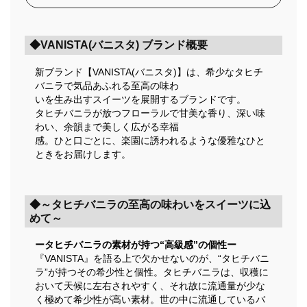
◆VANISTA(バニスタ) ブランド概要
新ブランド【VANISTA(バニスタ)】は、希少なタヒチ
バニラで気品あふれる至高の味わ
いを生み出すスイーツを展開するブランドです。
タヒチバニラが放つフローラルで甘美な香り、深い味
わい、余韻まで美しく広がる幸福
感。ひと口ごとに、楽園に誘われるような優雅なひと
ときをお届けします。
◆～タヒチバニラの至高の味わいをスイーツに込
めて～
ータヒチバニラの素材が持つ“高級感”の個性ー
『VANISTA』を語る上で欠かせないのが、“タヒチバニ
ラ”が持つその希少性と個性。タヒチバニラは、収穫に
おいて天候に左右されやすく、それ故に流通量が少な
く極めて希少性が高い素材。世の中に流通しているバ