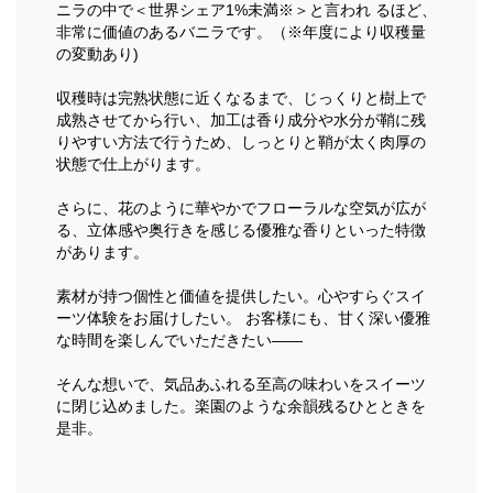
ニラの中で＜世界シェア1%未満※＞と言われ るほど、
非常に価値のあるバニラです。（※年度により収穫量
の変動あり)
収穫時は完熟状態に近くなるまで、じっくりと樹上で
成熟させてから行い、加工は香り成分や水分が鞘に残
りやすい方法で行うため、しっとりと鞘が太く肉厚の
状態で仕上がります。
さらに、花のように華やかでフローラルな空気が広が
る、立体感や奥行きを感じる優雅な香りといった特徴
があります。
素材が持つ個性と価値を提供したい。心やすらぐスイ
ーツ体験をお届けしたい。 お客様にも、甘く深い優雅
な時間を楽しんでいただきたい――
そんな想いで、気品あふれる至高の味わいをスイーツ
に閉じ込めました。楽園のような余韻残るひとときを
是非。