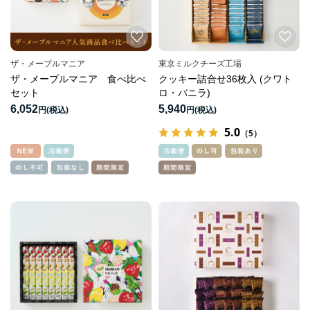
ザ・メープルマニア
東京ミルクチーズ工場
ザ・メープルマニア 食べ比べ
クッキー詰合せ36枚入 (クワト
セット
ロ・バニラ)
6,052
5,940
円
円
5.0
（5）