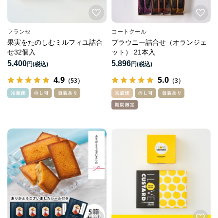
フランセ
コートクール
果実をたのしむミルフィユ詰合
ブラウニー詰合せ（オランジェ
せ32個入
ット） 21本入
5,400
5,896
円
円
4.9
5.0
（53）
（3）