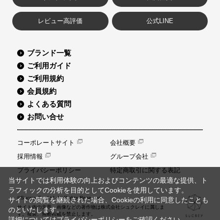
レビュー高評価
公式LINE
ブランド一覧
ご利用ガイド
ご利用規約
会員規約
よくある質問
お問い合せ
コーポレートサイト
会社概要
採用情報
グループ会社
プライバシーポリシー
特定商取引に関する表記
当サイトでは利用体験の向上およびコンテンツの最適な提供、ト
ラフィックの分析を目的としてCookieを使用しています。
©Sucrey Co.,Ltd. All Rights Reserved.
サイトの閲覧を継続された場合、Cookieの利用に同意したことも
サイト内の文章、画像などの著作物は株式会社シュクレイに属しま
のといたします。
す。複製、無断転載を禁止します。
詳細については
プライバシーポリシー
をご確認ください。