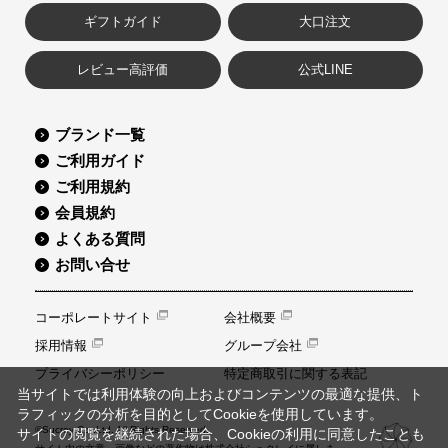
ギフトガイド
大口注文
レビュー高評価
公式LINE
ブランド一覧
ご利用ガイド
ご利用規約
会員規約
よくある質問
お問い合せ
コーポレートサイト
会社概要
採用情報
グループ会社
プライバシーポリシー
特定商取引に関する表記
当サイトでは利用体験の向上およびコンテンツの最適な提供、ト
ラフィックの分析を目的としてCookieを使用しています。
©Sucrey Co.,Ltd. All Rights Reserved.
サイトの閲覧を継続された場合、Cookieの利用に同意したことも