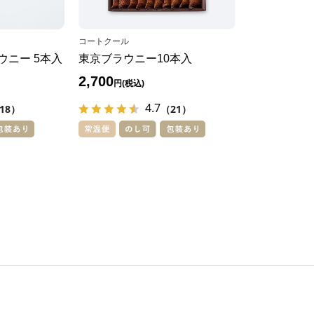
コートクール
ウニー 5本入
東京ブラウニー10本入
2,700
円
4.7
18）
（21）