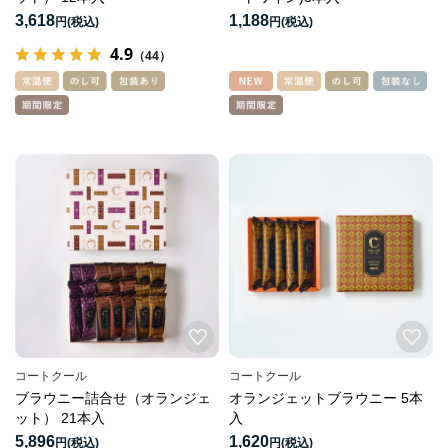
3,618
1,188
円
円
4.9
（44）
コートクール
コートクール
ブラウニー詰合せ（オランジェ
オランジェットブラウニー 5本
ット） 21本入
入
5,896
1,620
円
円