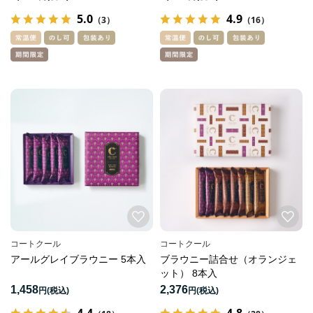
5.0
4.9
（3）
（16）
コートクール
コートクール
アールグレイブラウニー 5本入
ブラウニー詰合せ（オランジェ
ット） 8本入
1,458
2,376
円
円
4.4
4.8