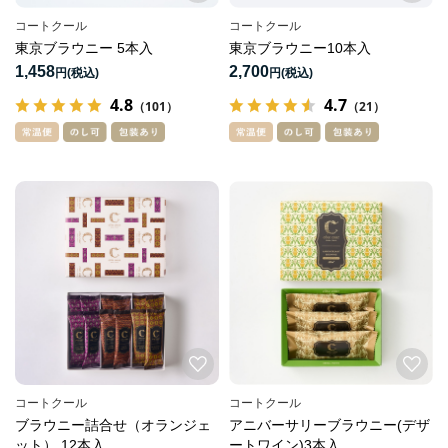
コートクール
コートクール
東京ブラウニー 5本入
東京ブラウニー10本入
1,458
2,700
円
円
4.8
4.7
（101）
（21）
コートクール
コートクール
ブラウニー詰合せ（オランジェ
アニバーサリーブラウニー(デザ
ット） 12本入
ートワイン)3本入