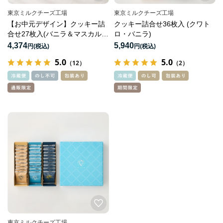
東京ミルクチーズ工場
東京ミルクチーズ工場
【お中元デザイン】クッキー詰
クッキー詰合せ36枚入 (クワト
合せ27枚入(バニラ＆マスカルポ
ロ・バニラ)
ーネ）
4,374
5,940
円
円
5.0
5.0
（12）
（2）
東京ミルクチーズ工場