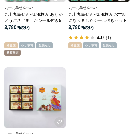
九十九島せんぺい
九十九島せんぺい
九十九島せんぺい8枚入 ありが
九十九島せんぺい8枚入 お世話
とうございましたシール付き5袋
になりましたシール付きセット
セット
3,780
3,780
円
円
4.0
（1）
九十九島せんぺい