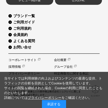
レビュー高評価
公式LINE
ブランド一覧
ご利用ガイド
ご利用規約
会員規約
よくある質問
お問い合せ
コーポレートサイト
会社概要
採用情報
グループ会社
プライバシーポリシー
特定商取引に関する表記
当サイトでは利用体験の向上およびコンテンツの最適な提供、ト
ラフィックの分析を目的としてCookieを使用しています。
©Sucrey Co.,Ltd. All Rights Reserved.
サイトの閲覧を継続された場合、Cookieの利用に同意したことも
サイト内の文章、画像などの著作物は株式会社シュクレイに属しま
のといたします。
す。複製、無断転載を禁止します。
詳細については
プライバシーポリシー
をご確認ください。
承諾する