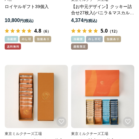
ロイヤルギフト39個入
【お中元デザイン】クッキー詰
合せ27枚入(バニラ＆マスカルポ
ーネ）
10,800
4,374
円
円
4.8
5.0
（6）
（12）
東京ミルクチーズ工場
東京ミルクチーズ工場