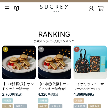
RANKING
公式オンライン人気ランキング
【EC特別取扱】サン
【EC特別取扱】サン
アイボリッシュ サ
ドクッキー詰合せ10
ドクッキー詰合せ16
マーハッピーバッグ
個入
個入
2026
2,700
4,320
4,860
円
円
円