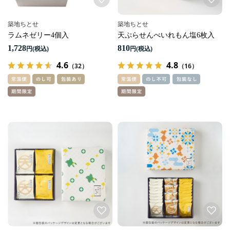
築地ちとせ
築地ちとせ
ラムネゼリー4個入
天ぷらせんべいれもん塩6枚入
1,728
810
円
円
4.6
4.8
（32）
（16）