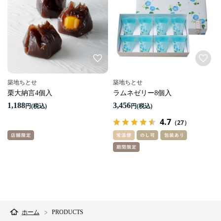
築地ちとせ
築地ちとせ
栗大納言4個入
ラムネゼリー8個入
1,188
3,456
円
円
4.7
（27）
ホーム
PRODUCTS