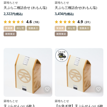
築地ちとせ
築地ちとせ
天ぷら二種詰合せ (れもん塩)
天ぷら三種詰合せ(れもん塩)
2,322
3,456
円
円
4.6
4.9
（18）
（31）
築地ちとせ
築地ちとせ
天ぷらせんべい6枚入
【お急ぎ便】天ぷらせんべい6枚