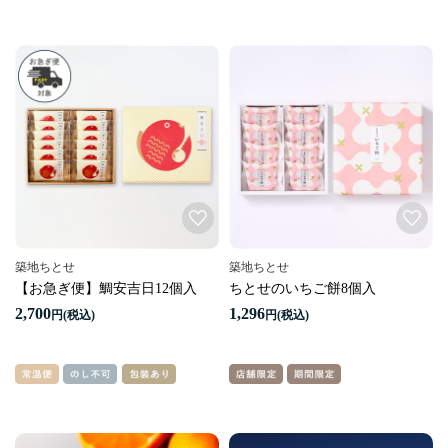
築地ちとせ
築地ちとせ
【お急ぎ便】鯛安吉日12個入
ちとせのいちご餅8個入
2,700
1,296
円
円