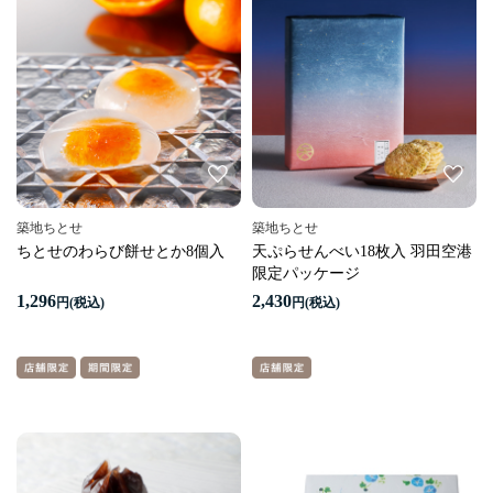
築地ちとせ
築地ちとせ
ちとせのわらび餅せとか8個入
天ぷらせんべい18枚入 羽田空港
限定パッケージ
1,296
2,430
円
円