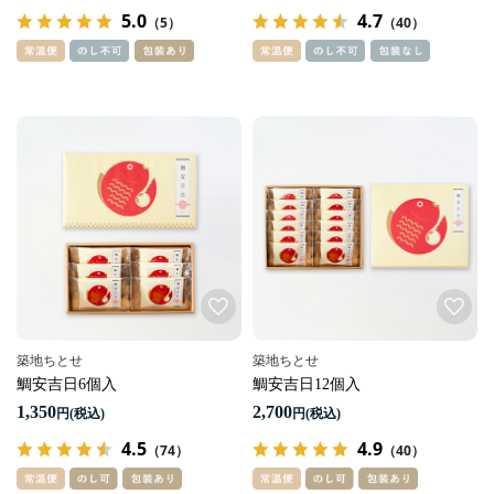
5.0
4.7
（5）
（40）
築地ちとせ
築地ちとせ
鯛安吉日6個入
鯛安吉日12個入
1,350
2,700
円
円
4.5
4.9
（74）
（40）