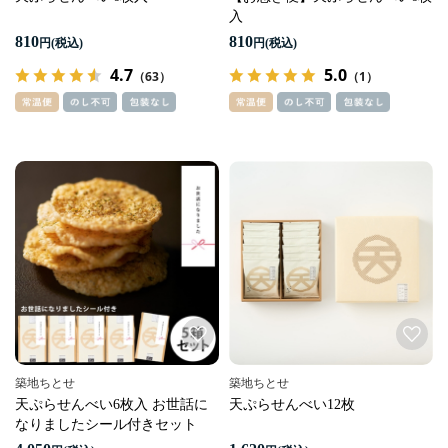
入
810
810
円
円
4.7
5.0
（63）
（1）
築地ちとせ
築地ちとせ
天ぷらせんべい6枚入 お世話に
天ぷらせんべい12枚
なりましたシール付きセット