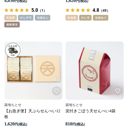
4,050
1,620
円
円
5.0
4.8
（1）
（49）
築地ちとせ
築地ちとせ
【お急ぎ便】天ぷらせんべい12
泥付きごぼう天せんべい4袋
枚
1,620
810
円
円