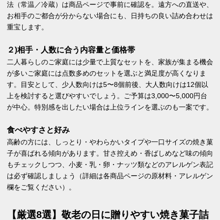
法（常温／冷蔵）は商品ページで事前に確認を。遠方への直送や、
お相手のご都合が分からない場合にも、日持ちの良い詰め合わせは
重宝します。
２)相手・人数に合う内容量と価格帯
二人暮らしのご家庭には少量で上質なセットを、家族が集まる機会
が多いご家庭には点数多めのセットを選ぶと満足度が高くなりま
す。目安として、少人数向けは5〜8個前後、大人数向けは12個以
上を検討すると選びやすいでしょう。ご予算は3,000〜5,000円台
が中心。特別感を出したい場合は上位ラインを選ぶのも一案です。
食べやすさと好み
高齢の方には、しっとり・やわらかいタイプや一口サイズの焼き菓
子が喜ばれる傾向があります。甘さ控えめ・香ばしめなど味の傾向
もチェックしつつ、小麦・乳・卵・ナッツ類などのアレルゲン表記
は必ず確認しましょう（詳細は各商品ページの原材料・アレルゲン
欄をご覧ください）。
【厳選8選】敬老の日に贈りやすい焼き菓子詰