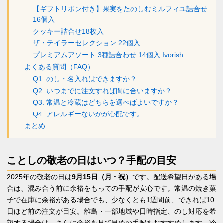
【ギフトリボン付き】果実をたのしむミルフィユ詰合せ
16個入
クッキー詰合せ18枚入
ザ・テイラーセレクション 22個入
プレミアムアソート 3種詰合わせ 14個入 Ivorish
よくある質問（FAQ）
Q1. のし・名入れはできますか？
Q2. いつまでに注文すれば間に合いますか？
Q3. 常温と冷蔵はどちらを選べばよいですか？
Q4. アレルギーないかが心配です。
まとめ
ことしの敬老の日はいつ？手配の目安
2025年の敬老の日は
9月15日（月・祝）
です。配送希望日がある場
合は、混み合う前に余裕をもっての手配が安心です。常温の焼き菓
子で在庫に余裕がある場合でも、少なくとも1週間前、できれば10
日ほど前の注文が目安。離島・一部地域や日時指定、のし対応を希
望する場合は、さらに余裕を見て早めの手配をおすすめします。冷