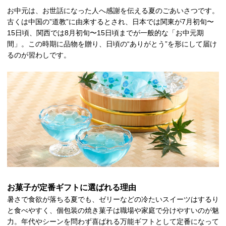
お中元は、お世話になった人へ感謝を伝える夏のごあいさつです。
古くは中国の”道教”に由来するとされ、日本では関東が7月初旬〜
15日頃、関西では8月初旬〜15日頃までが一般的な「お中元期
間」。この時期に品物を贈り、日頃の“ありがとう”を形にして届け
るのが習わしです。
お菓子が定番ギフトに選ばれる理由
暑さで食欲が落ちる夏でも、ゼリーなどの冷たいスイーツはするり
と食べやすく、個包装の焼き菓子は職場や家庭で分けやすいのが魅
力。年代やシーンを問わず喜ばれる万能ギフトとして定番になって