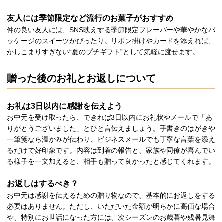
友人には季節限定など流行のお菓子がおすすめ
仲の良い友人には、SNS映えする季節限定フレーバーや華やかなパ
ッケージのスイーツがぴったり。リボン掛けやカードを添えれば、
かしこまりすぎない“夏のプチギフト”として気軽に渡せます。
贈った後のお礼とお返しについて
お礼は3日以内に感謝を伝えよう
お中元を受け取ったら、できれば3日以内にお礼状やメールで「あ
りがとうございました」とひと言伝えましょう。手書きのはがきや
一筆箋なら温かみが伝わり、ビジネスメールでも丁寧な言葉を添え
るだけで好印象です。内容は到着の報告と、家族や同僚が喜んでい
る様子を一文加えると、相手も贈って良かったと感じてくれます。
お返しはするべき？
お中元は感謝を伝えるための贈り物なので、基本的にお返しをする
必要はありません。ただし、いただいた金額が明らかに高価な場合
や、特別にお世話になった方には、次シーズンのお歳暮や残暑見舞