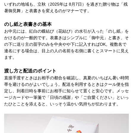
いずれの地域も、立秋（2025年は 8月7日）を過ぎた贈り物は「残
暑御見舞」と表書きを変えるのがマナーです。
のし紙と表書きの基本
お中元には、紅白の蝶結び（花結び）の水引が入った「のし紙」を
かけるのが一般的です。表書きはシンプルに「御中元」と書き、そ
の下に送り主の苗字のみを中央やや下に記入すればOK。複数名で
連名にする場合は、目上の人の名前を右側に書くとスマートに見え
ます。
渡し方と配送のポイント
直接手渡すときはお相手の都合を確認し、真夏のいちばん暑い時間
帯を避けるのがよいでしょう。配送を利用するときはクール便を指
定し、到着日時を事前にお相手に知らせて置くと安心です。メッセ
ージカードや一筆箋で「日頃の感謝」や「ご自愛ください」といっ
たひとことを添えると、いっそう温かい気持ちが伝わります。