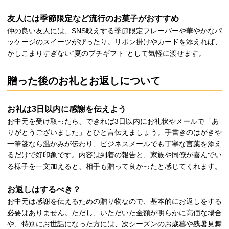
友人には季節限定など流行のお菓子がおすすめ
仲の良い友人には、SNS映えする季節限定フレーバーや華やかなパ
ッケージのスイーツがぴったり。リボン掛けやカードを添えれば、
かしこまりすぎない“夏のプチギフト”として気軽に渡せます。
贈った後のお礼とお返しについて
お礼は3日以内に感謝を伝えよう
お中元を受け取ったら、できれば3日以内にお礼状やメールで「あ
りがとうございました」とひと言伝えましょう。手書きのはがきや
一筆箋なら温かみが伝わり、ビジネスメールでも丁寧な言葉を添え
るだけで好印象です。内容は到着の報告と、家族や同僚が喜んでい
る様子を一文加えると、相手も贈って良かったと感じてくれます。
お返しはするべき？
お中元は感謝を伝えるための贈り物なので、基本的にお返しをする
必要はありません。ただし、いただいた金額が明らかに高価な場合
や、特別にお世話になった方には、次シーズンのお歳暮や残暑見舞