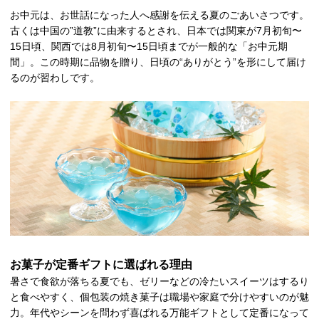
お中元は、お世話になった人へ感謝を伝える夏のごあいさつです。
古くは中国の”道教”に由来するとされ、日本では関東が7月初旬〜
15日頃、関西では8月初旬〜15日頃までが一般的な「お中元期
間」。この時期に品物を贈り、日頃の“ありがとう”を形にして届け
るのが習わしです。
お菓子が定番ギフトに選ばれる理由
暑さで食欲が落ちる夏でも、ゼリーなどの冷たいスイーツはするり
と食べやすく、個包装の焼き菓子は職場や家庭で分けやすいのが魅
力。年代やシーンを問わず喜ばれる万能ギフトとして定番になって