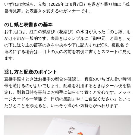
いずれの地域も、立秋（2025年は 8月7日）を過ぎた贈り物は「残
暑御見舞」と表書きを変えるのがマナーです。
のし紙と表書きの基本
お中元には、紅白の蝶結び（花結び）の水引が入った「のし紙」を
かけるのが一般的です。表書きはシンプルに「御中元」と書き、そ
の下に送り主の苗字のみを中央やや下に記入すればOK。複数名で
連名にする場合は、目上の人の名前を右側に書くとスマートに見え
ます。
渡し方と配送のポイント
直接手渡すときはお相手の都合を確認し、真夏のいちばん暑い時間
帯を避けるのがよいでしょう。配送を利用するときはクール便を指
定し、到着日時を事前にお相手に知らせて置くと安心です。メッセ
ージカードや一筆箋で「日頃の感謝」や「ご自愛ください」といっ
たひとことを添えると、いっそう温かい気持ちが伝わります。