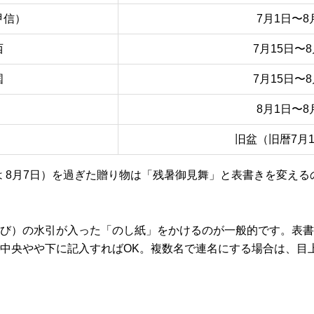
甲信）
7月1日〜8
西
7月15日〜8
国
7月15日〜8
8月1日〜8
旧盆（旧暦7月
は 8月7日）を過ぎた贈り物は「残暑御見舞」と表書きを変え
び）の水引が入った「のし紙」をかけるのが一般的です。表書
中央やや下に記入すればOK。複数名で連名にする場合は、目